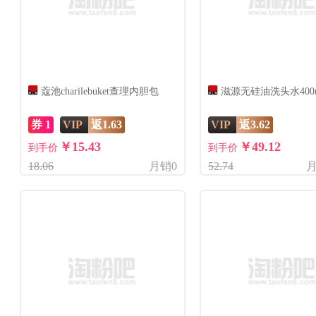
蔻池charilebuket查理内胆包
滋源无硅油洗头水400
券 1
VIP
返1.63
VIP
返3.62
￥15.43
￥49.12
到手价
到手价
18.06
月销0
52.74
月