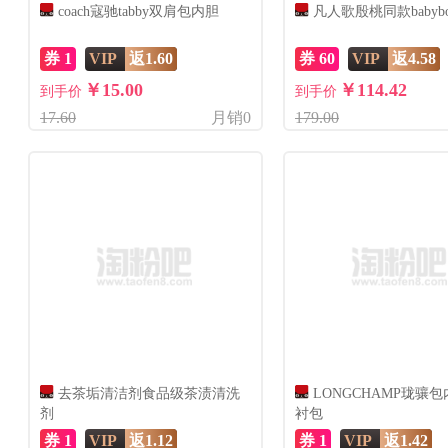
coach寇驰tabby双肩包内胆
凡人歌殷桃同款babyb
券 1
VIP
返1.60
券 60
VIP
返4.58
￥15.00
￥114.42
到手价
到手价
17.60
月销0
179.00
去茶垢清洁剂食品级茶渍清洗
LONGCHAMP珑骧
剂
衬包
券 1
VIP
返1.12
券 1
VIP
返1.42