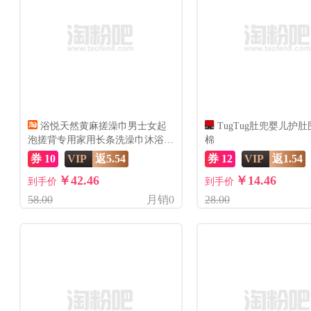
浴悦天然黄麻搓澡巾男士女起
TugTug肚兜婴儿护
泡搓背专用家用长条洗澡巾沐浴新
棉
瀑款
券 10
VIP
返5.54
券 12
VIP
返1.54
￥42.46
￥14.46
到手价
到手价
58.00
月销0
28.00