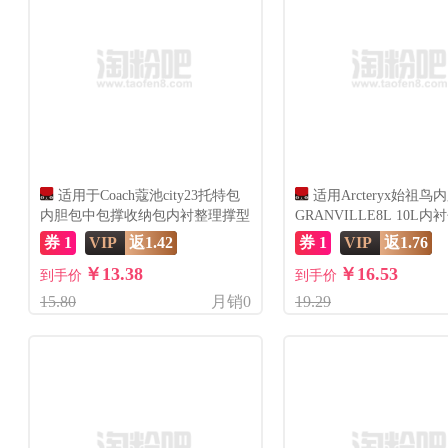
适用于Coach蔻池city23托特包
适用Arcteryx始祖鸟
内胆包中包撑收纳包内衬整理撑型
GRANVILLE8L 10L
理收纳包
券 1
VIP
返1.42
券 1
VIP
返1.76
￥13.38
￥16.53
到手价
到手价
15.80
月销0
19.29