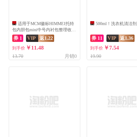
适用于MCM徽标HIMMEI托特
500ml！洗衣机清洁剂
包内胆包mini中号内衬包整理收纳
包内袋
券 1
VIP
返1.22
券 11
VIP
返1.36
￥11.48
￥7.54
到手价
到手价
13.70
月销0
19.90