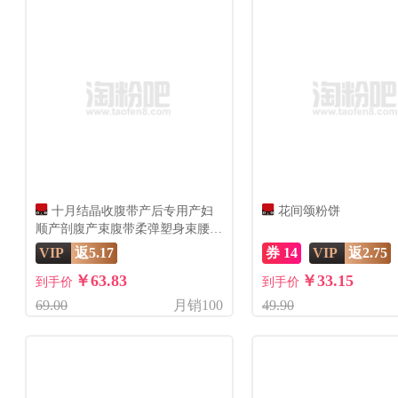
十月结晶收腹带产后专用产妇
花间颂粉饼
顺产剖腹产束腹带柔弹塑身束腰束
缚带
VIP
返5.17
券 14
VIP
返2.75
￥63.83
￥33.15
到手价
到手价
69.00
月销100
49.90