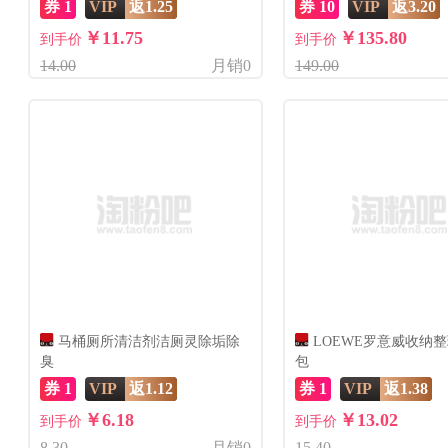
券 1
VIP
返1.25
券 10
VIP
返3.20
￥11.75
￥135.80
到手价
到手价
14.00
月销0
149.00
马桶厕所清洁剂洁厕灵除垢除
LOEWE罗意威收纳
臭
包
券 1
VIP
返1.12
券 1
VIP
返1.38
￥6.18
￥13.02
到手价
到手价
8.30
月销0
15.40