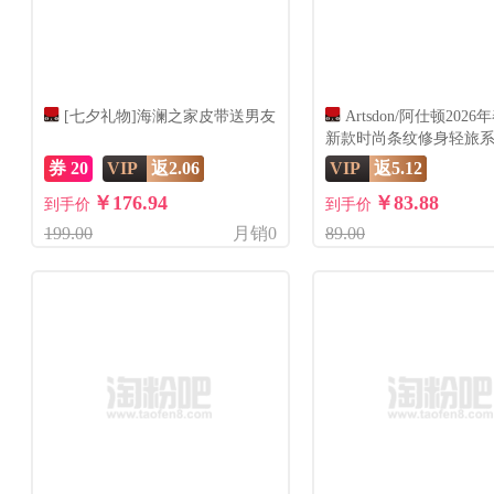
[七夕礼物]海澜之家皮带送男友
Artsdon/阿仕顿202
新款时尚条纹修身轻旅
服
券 20
VIP
返2.06
VIP
返5.12
￥176.94
￥83.88
到手价
到手价
199.00
月销0
89.00