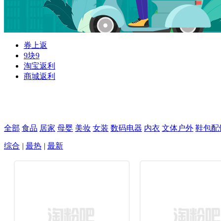
券上返
9块9
淘宝返利
商城返利
全部
食品
居家
母婴
美妆
女装
数码电器
内衣
文体户外
鞋包配
综合
|
最热
|
最新