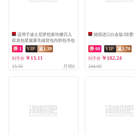
适用于迪士尼梦想家玲娜贝儿
德国进口白金版2段婴
双肩包星黛露毛绒背包内胆包书包
券 1
VIP
返1.39
券 60
VIP
返1.76
￥13.11
￥182.24
到手价
到手价
15.50
月销0
244.00