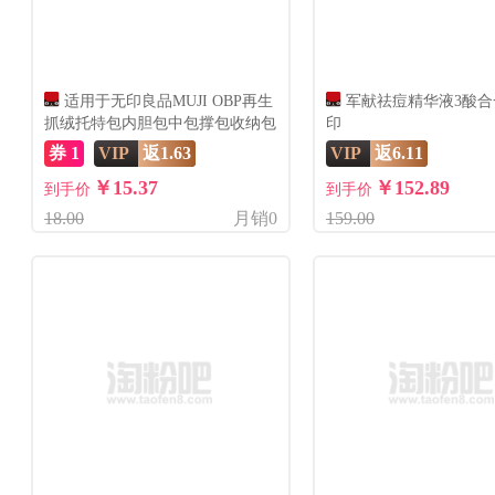
适用于无印良品MUJI OBP再生
军献祛痘精华液3酸合
抓绒托特包内胆包中包撑包收纳包
印
券 1
VIP
返1.63
VIP
返6.11
￥15.37
￥152.89
到手价
到手价
18.00
月销0
159.00