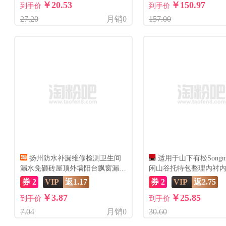
￥20.53
￥150.97
到手价
到手价
27.20
月销0
157.00
扬州防水补漏维修检测卫生间
适用于山下有松Songm
漏水免砸砖屋顶外墙阳台飘窗漏水
闲山谷托特包整理内衬
维修
撑包
券 2
VIP
返1.17
券 2
VIP
返2.75
￥3.87
￥25.85
到手价
到手价
7.04
月销0
30.60