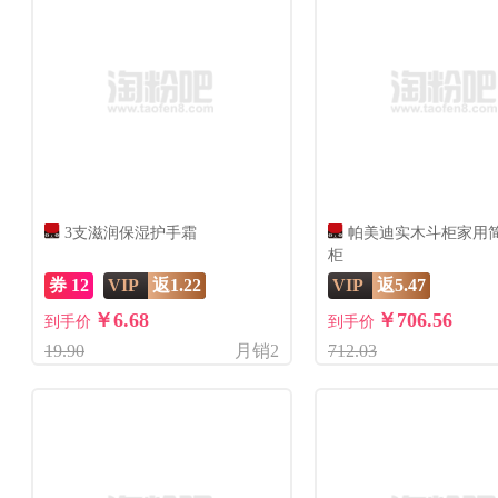
3支滋润保湿护手霜
帕美迪实木斗柜家用
柜
券 12
VIP
返1.22
VIP
返5.47
￥6.68
￥706.56
到手价
到手价
19.90
月销2
712.03