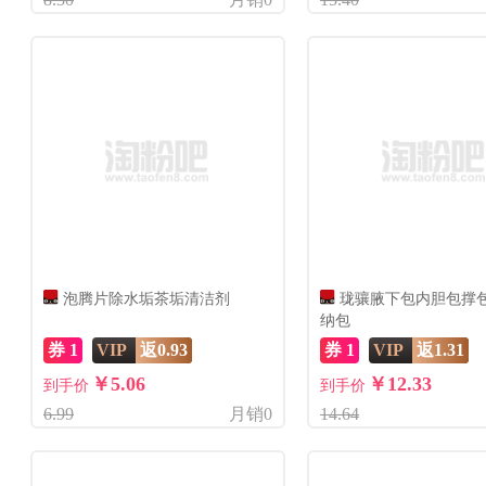
泡腾片除水垢茶垢清洁剂
珑骧腋下包内胆包撑
纳包
券 1
VIP
返0.93
券 1
VIP
返1.31
￥5.06
￥12.33
到手价
到手价
6.99
月销0
14.64