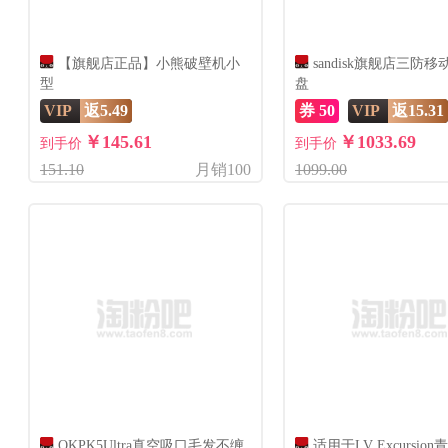
【旗舰店正品】小熊破壁机小
sandisk旗舰店三防
型
盘
VIP
返5.49
券 50
VIP
返15.31
￥145.61
￥1033.69
到手价
到手价
151.10
月销100
1099.00
OKPK5Ultra真空吸口毛发不缠
适用于LV Excursio