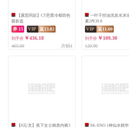
【露思同款】CT芭蕾冷都四色
一叶子控油洗发水沐
眼影盘
素2件39.8
券 15
VIP
返13.82
VIP
返11.60
￥436.18
￥109.30
到手价
到手价
465.00
月销4
120.90
【8元/支】蕉下女士棉质内裤3
SK-IINO.1神仙水