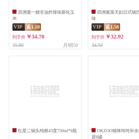
四洲粟一烧非油炸辣味膨化玉
四洲紫菜天妇日式锅
米
味
VIP
返1.10
VIP
返1.58
￥34.70
￥32.92
到手价
到手价
35.80
月销50
34.50
红星二锅头纯粮43度750ml*6瓶
OKZOO猫咪吨吨补
尿6罐