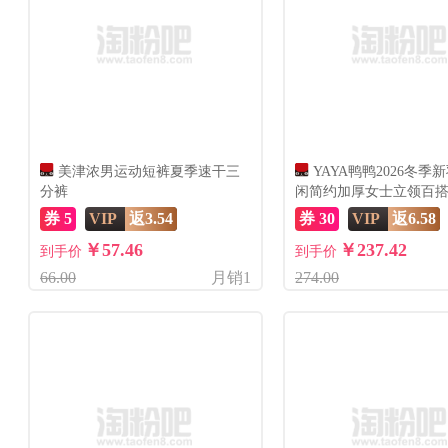
美津浓男运动短裤夏季速干三
YAYA鸭鸭2026冬季
分裤
闲简约加厚女士立领百
外套
券 5
VIP
返3.54
券 30
VIP
返6.58
￥57.46
￥237.42
到手价
到手价
66.00
月销1
274.00