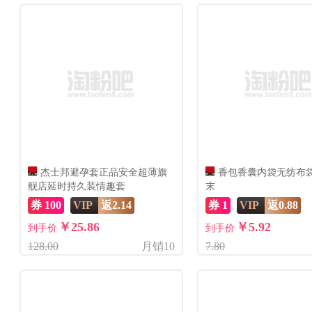
杰士邦避孕套正品安全超薄旗
香包香囊内袋无纺布
舰店延时持久装情趣套
末
券 100
VIP
返2.14
券 1
VIP
返0.88
￥25.86
￥5.92
到手价
到手价
128.00
月销10
7.80