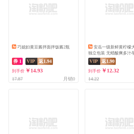
巧媳妇黄豆酱拌面拌饭酱2瓶
安岳一级新鲜黄柠檬
独立包装 无蜡酸爽多汁
券 1
VIP
返1.94
VIP
返1.90
￥14.93
￥12.32
到手价
到手价
17.87
月销0
14.22