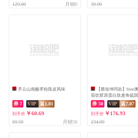
129.00
月销0
39.90
齐云山南酸枣粒陈皮风味
【蔡徐坤同款】bioe
茄饮胶原蛋白肽麦角硫
5.0
券 7
VIP
返1.81
券 50
VIP
返7.07
￥60.69
￥176.93
到手价
到手价
69.50
月销50
234.00