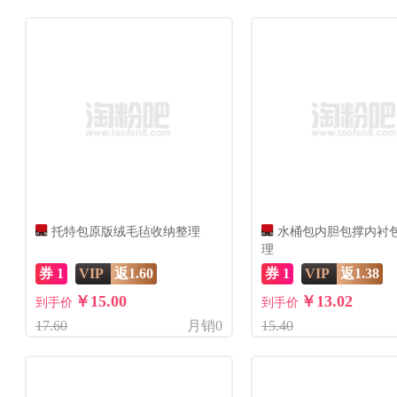
托特包原版绒毛毡收纳整理
水桶包内胆包撑内衬
理
券 1
VIP
返1.60
券 1
VIP
返1.38
￥15.00
￥13.02
到手价
到手价
17.60
月销0
15.40