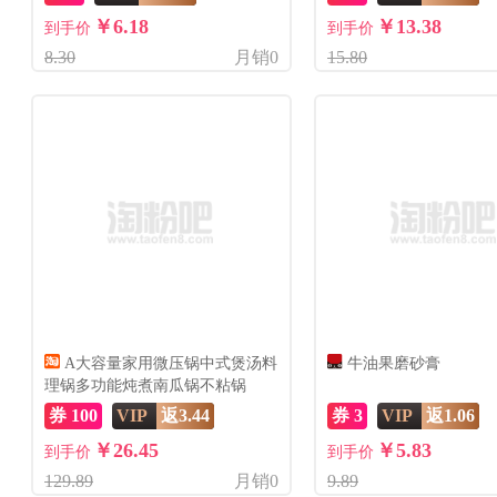
￥6.18
￥13.38
到手价
到手价
8.30
月销0
15.80
A大容量家用微压锅中式煲汤料
牛油果磨砂膏
理锅多功能炖煮南瓜锅不粘锅
券 100
VIP
返3.44
券 3
VIP
返1.06
￥26.45
￥5.83
到手价
到手价
129.89
月销0
9.89