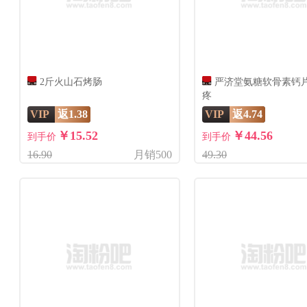
2斤火山石烤肠
严济堂氨糖软骨素钙
疼
VIP
返1.38
VIP
返4.74
￥15.52
￥44.56
到手价
到手价
16.90
月销500
49.30