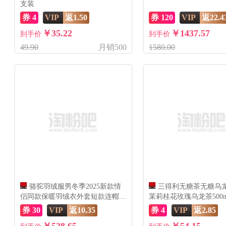
支装
券 4
VIP
返1.50
券 120
VIP
返22.4
￥35.22
￥1437.57
到手价
到手价
49.90
月销500
1580.00
骆驼羽绒服男冬季2025新款情
三得利无糖茶无糖乌
侣同款保暖羽绒衣外套短款连帽面
茉莉桂花玫瑰乌龙茶500m
包服
饮
券 30
VIP
返10.35
券 4
VIP
返2.85