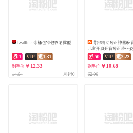
Lvallinbb水桶包特包收纳撑型
背部辅助矫正神器驼
儿童开肩开背矫正带坐
成人
券 1
VIP
返1.31
券 50
VIP
返2.22
￥12.33
￥10.68
到手价
到手价
14.64
月销0
62.90