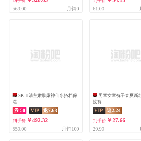
￥528.65
￥54.15
到手价
到手价
569.00
月销0
61.00
SK-II清莹嫩肤露神仙水搭档保
男童女童裤子春夏新
湿
蚊裤
券 50
VIP
返7.68
VIP
返2.24
￥492.32
￥27.66
到手价
到手价
550.00
月销100
29.90