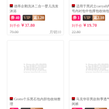
德蒂企鹅洗沐二合一婴儿洗发
适用于黑武士carryal
沐浴
号内衬包中包撑包收纳
绒
券 40
VIP
返1.20
券 1
VIP
返2.10
￥37.80
￥19.70
到手价
到手价
79.00
月销10
22.80
Grotto个乐黑石包内胆包收纳整
马克华菲男款秋季透
理
闲裤