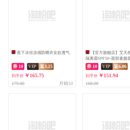
蕉下冰丝凉感防晒衣女款透气
【官方旗舰店】艾天
隔离霜SPF50+面部素颜霜
量
券 10
VIP
返3.25
券 10
VIP
返6.06
￥165.75
￥151.94
到手价
到手价
179.00
月销10
168.00