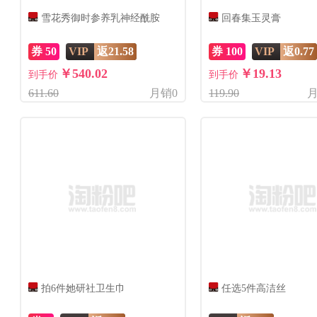
雪花秀御时参养乳神经酰胺
回春集玉灵膏
券 50
VIP
返21.58
券 100
VIP
返0.77
￥540.02
￥19.13
到手价
到手价
611.60
月销0
119.90
月
拍6件她研社卫生巾
任选5件高洁丝