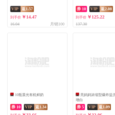
VIP
返1.57
券 10
VIP
返2.08
￥14.47
￥125.22
到手价
到手价
16.04
月销100
137.30
10瓶晨光有机鲜奶
亮妈妈浓缩型爆炸盐
增白
券 10
VIP
返1.34
券 5
VIP
返1.09