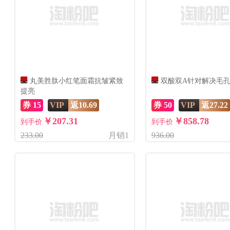
丸美胜肽小红笔面霜抗皱紧致
双酸双A针对解决毛
提亮
券 15
VIP
返10.69
券 50
VIP
返27.22
￥207.31
￥858.78
到手价
到手价
233.00
月销1
936.00