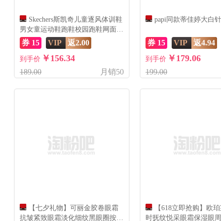
Skechers斯凯奇儿童逐风体训鞋
papi同款蒂佳婷大白
男女童运动鞋跑鞋校园跑鞋网面透
气
券 15
VIP
返2.00
券 15
VIP
返4.94
￥156.34
￥179.06
到手价
到手价
189.00
月销50
199.00
【七夕礼物】可丽金胶卷眼霜
【618立即抢购】欧
抗皱紧致眼霜淡化细纹黑眼圈按摩
时抚纹悦采眼霜保湿眼