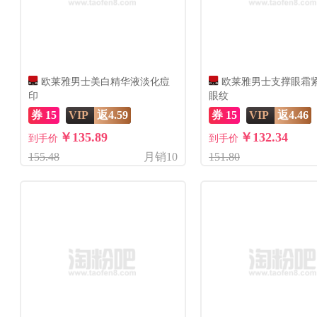
欧莱雅男士美白精华液淡化痘
欧莱雅男士支撑眼霜
印
眼纹
券 15
VIP
返4.59
券 15
VIP
返4.46
￥135.89
￥132.34
到手价
到手价
155.48
月销10
151.80