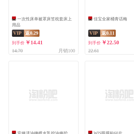
一次性床单被罩床笠枕套床上
佳宝全家桶青话梅
用品
VIP
返0.29
VIP
返0.11
￥14.41
￥22.50
到手价
到手价
14.70
月销100
22.61
安修泽油橄榄水乳控油修护
WIS眼膜贴60片