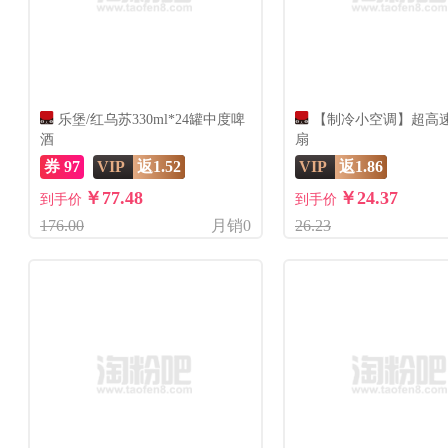
乐堡/红乌苏330ml*24罐中度啤
【制冷小空调】超高
酒
扇
券 97
VIP
返1.52
VIP
返1.86
￥77.48
￥24.37
到手价
到手价
176.00
月销0
26.23