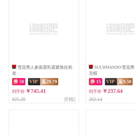
雪花秀人参面霜乳霜紧致抗初
SULWHASOO/雪花
老
无暇
券 50
VIP
返29.79
券 15
VIP
返9.50
￥745.41
￥237.64
到手价
到手价
825.20
月销2
262.14