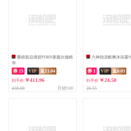
重磅新品倩碧PDRN童颜次抛精
六神劲凉酷爽沐浴露95
华
券 15
VIP
返11.04
券 1
VIP
返0.03
￥411.96
￥24.50
到手价
到手价
438.00
月销500
26.55