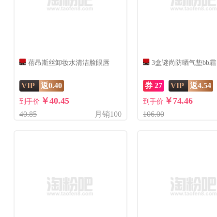
蓓昂斯丝卸妆水清洁脸眼唇
3盒谜尚防晒气垫bb霜
VIP
返0.40
券 27
VIP
返4.54
￥40.45
￥74.46
到手价
到手价
40.85
月销100
106.00