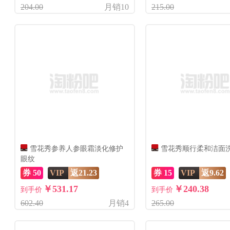
204.00
月销10
215.00
雪花秀参养人参眼霜淡化修护
雪花秀顺行柔和洁面
眼纹
券 50
VIP
返21.23
券 15
VIP
返9.62
￥531.17
￥240.38
到手价
到手价
602.40
月销4
265.00