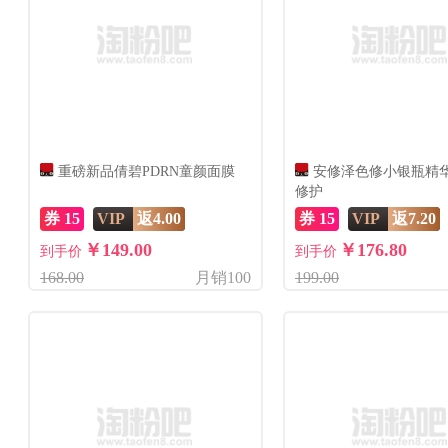
重磅新品倩碧PDRN童颜面膜
安修泽色修小银瓶精
修护
券 15
VIP
返4.00
券 15
VIP
返7.20
￥149.00
￥176.80
到手价
到手价
168.00
月销100
199.00