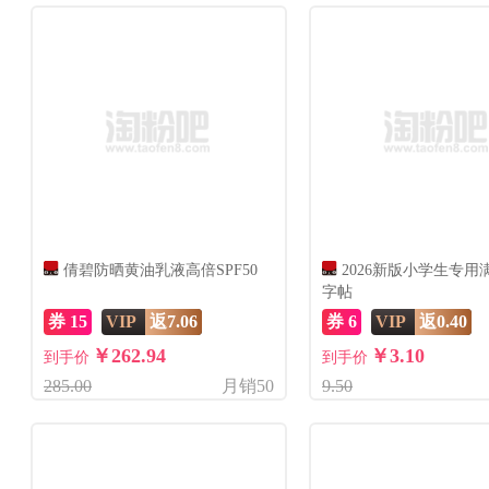
倩碧防晒黄油乳液高倍SPF50
2026新版小学生专用
字帖
券 15
VIP
返7.06
券 6
VIP
返0.40
￥262.94
￥3.10
到手价
到手价
285.00
月销50
9.50