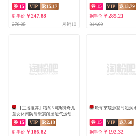
棒
券 15
VIP
返15.17
券 15
VIP
返13.79
￥247.88
￥285.21
到手价
到手价
278.05
月销10
314.00
【主播推荐】猎豹3.0|斯凯奇儿
欧珀莱臻源凝时滋润
童女休闲防滑缓震耐磨透气运动跑
鞋
券 15
VIP
返2.18
券 15
VIP
返7.68
￥186.82
￥192.32
到手价
到手价