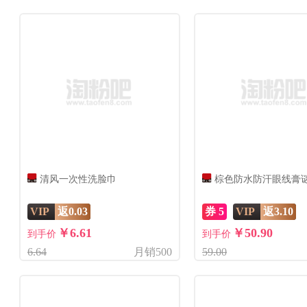
清风一次性洗脸巾
棕色防水防汗眼线膏
VIP
返0.03
券 5
VIP
返3.10
￥6.61
￥50.90
到手价
到手价
6.64
月销500
59.00