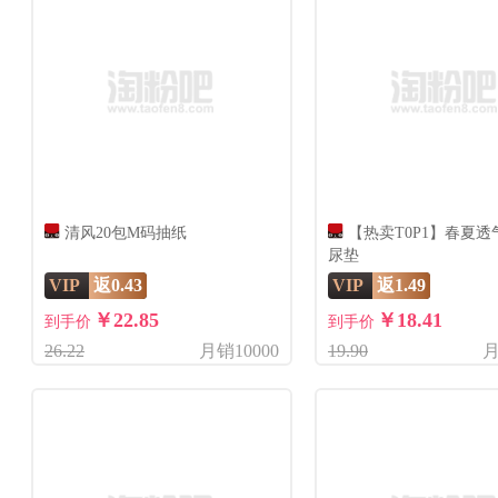
清风20包M码抽纸
【热卖T0P1】春夏
尿垫
VIP
返0.43
VIP
返1.49
￥22.85
￥18.41
到手价
到手价
26.22
月销10000
19.90
月