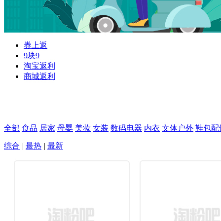
券上返
9块9
淘宝返利
商城返利
全部
食品
居家
母婴
美妆
女装
数码电器
内衣
文体户外
鞋包配
综合
|
最热
|
最新