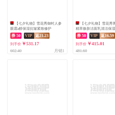
【七夕礼物】雪花秀御时人参
【七夕礼物】雪花秀
眼霜a醇保湿抗皱紧致修护
精萃焕肤洁面乳清洁保
券 50
VIP
返21.23
券 50
VIP
返16.59
￥531.17
￥415.01
到手价
到手价
602.40
月销1
481.60