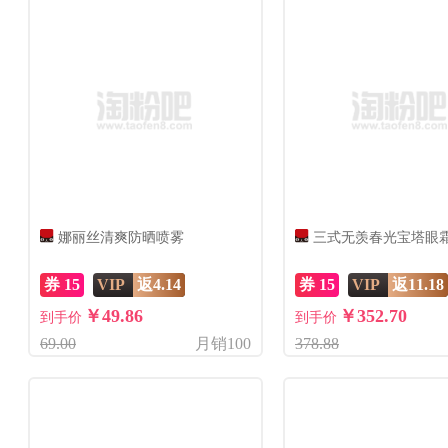
娜丽丝清爽防晒喷雾
三式无羡春光宝塔眼
券 15
VIP
返4.14
券 15
VIP
返11.18
￥49.86
￥352.70
到手价
到手价
69.00
月销100
378.88