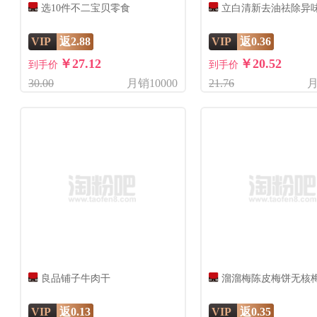
选10件不二宝贝零食
立白清新去油祛除异
VIP
返2.88
VIP
返0.36
￥27.12
￥20.52
到手价
到手价
30.00
月销10000
21.76
月
良品铺子牛肉干
溜溜梅陈皮梅饼无核
VIP
返0.13
VIP
返0.35