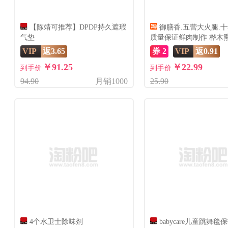
【陈靖可推荐】DPDP持久遮瑕
御膳香.五营大火腿.
气垫
质量保证鲜肉制作 桦木熏
含肉
VIP
返3.65
券 2
VIP
返0.91
￥91.25
￥22.99
到手价
到手价
94.90
月销1000
25.90
4个水卫士除味剂
babycare儿童跳舞毯