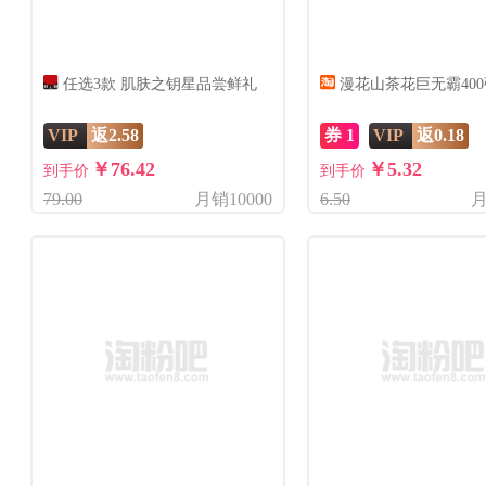
任选3款 肌肤之钥星品尝鲜礼
漫花山茶花巨无霸400张
VIP
返2.58
券 1
VIP
返0.18
￥76.42
￥5.32
到手价
到手价
79.00
月销10000
6.50
月