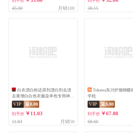
￥33.66
￥32.06
到手价
到手价
45.00
月销100
38.15
白衣漂白粉还原剂漂白剂去渍
Tokawa东川护颈蝴
去黄增白白色衣服染串色专用神器
学枕
衣物
VIP
返0.80
VIP
返0.80
￥11.03
￥67.80
到手价
到手价
11.83
月销50
68.60