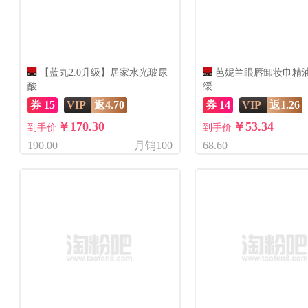
【蓝丸2.0升级】居家水光玻尿
芭妮兰眼唇卸妆巾精
酸
缓
券 15
VIP
返4.70
券 14
VIP
返1.26
￥170.30
￥53.34
到手价
到手价
190.00
月销100
68.60