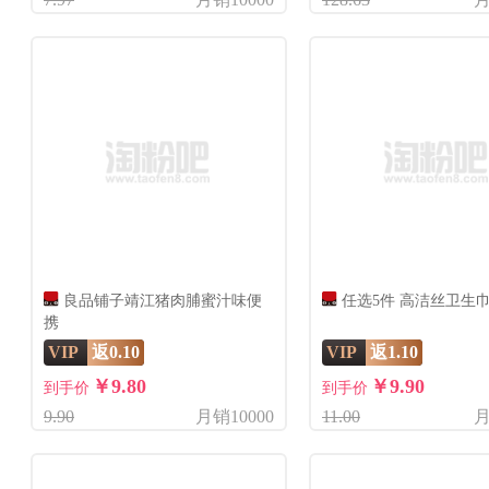
良品铺子靖江猪肉脯蜜汁味便
任选5件 高洁丝卫生
携
VIP
返0.10
VIP
返1.10
￥9.80
￥9.90
到手价
到手价
9.90
月销10000
11.00
月