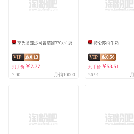
亨氏番茄沙司番茄酱320g×1袋
特仑苏纯牛奶
VIP
返0.13
VIP
返0.56
￥7.77
￥53.51
到手价
到手价
7.90
月销10000
56.91
月