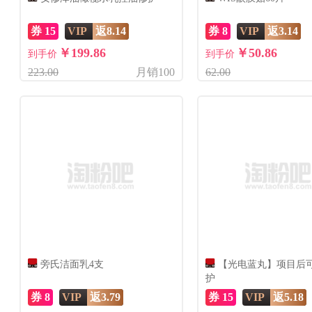
券 15
VIP
返8.14
券 8
VIP
返3.14
￥199.86
￥50.86
到手价
到手价
223.00
月销100
62.00
旁氏洁面乳4支
【光电蓝丸】项目后
护
券 8
VIP
返3.79
券 15
VIP
返5.18