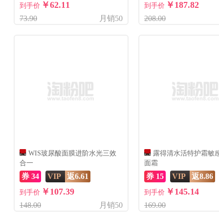
￥62.11
￥187.82
到手价
到手价
73.90
月销50
208.00
WIS玻尿酸面膜进阶水光三效
露得清水活特护霜敏
合一
面霜
券 34
VIP
返6.61
券 15
VIP
返8.86
￥107.39
￥145.14
到手价
到手价
148.00
月销50
169.00