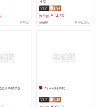
扑克
VIP
返1.94
8
￥14.86
到手价
月销0
16.80
月销1000
士达医用薄膜手套
2箱伊利纯牛奶
VIP
返0.29