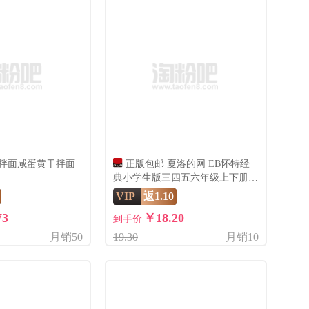
拌面咸蛋黄干拌面
正版包邮 夏洛的网 EB怀特经
典小学生版三四五六年级上下册课
外书上海译文出版社 8-9-12岁儿童
VIP
返1.10
文学畅销书籍非注音版中文原版LJ
73
￥18.20
到手价
月销50
19.30
月销10