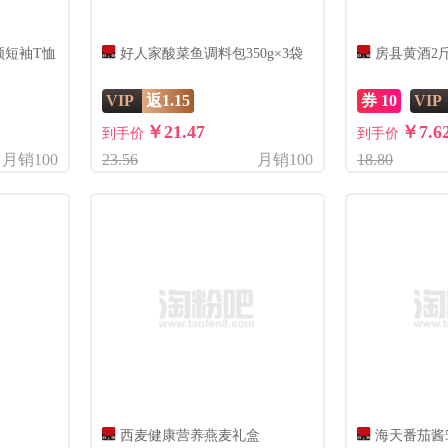
领短袖T恤
好人家酸菜鱼调料包350g×3袋
房县黄酒2
VIP
返1.15
券 10
VIP
￥21.47
￥7.6
到手价
到手价
月销100
23.56
月销100
18.80
西麦健康营养燕麦礼盒
海天番茄酱