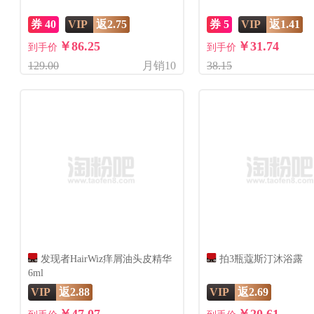
券 40
VIP
返2.75
券 5
VIP
返1.41
￥86.25
￥31.74
到手价
到手价
129.00
月销10
38.15
发现者HairWiz痒屑油头皮精华
拍3瓶蔻斯汀沐浴露
6ml
VIP
返2.88
VIP
返2.69