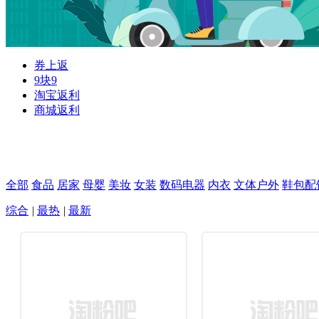
券上返
9块9
淘宝返利
商城返利
全部
食品
居家
母婴
美妆
女装
数码电器
内衣
文体户外
鞋包配
综合
|
最热
|
最新