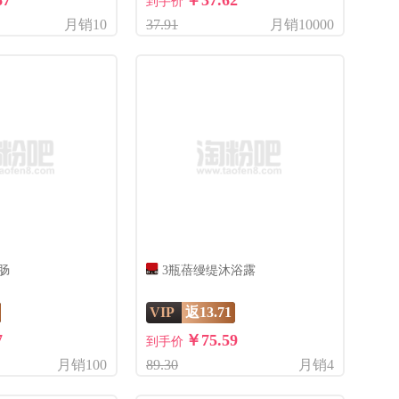
67
￥37.62
到手价
月销10
37.91
月销10000
肠
3瓶蓓缦缇沐浴露
VIP
返13.71
7
￥75.59
到手价
月销100
89.30
月销4