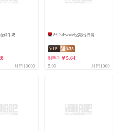
鲜语鲜牛奶
8件babycare经期出行装
VIP
返0.35
28
￥5.64
到手价
月销10000
5.99
月销1000