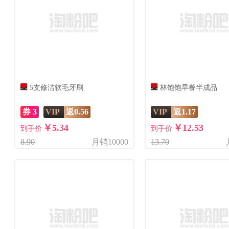
5支修洁软毛牙刷
林饱饱早餐半成品
券 3
VIP
返0.56
VIP
返1.17
￥5.34
￥12.53
到手价
到手价
8.90
月销10000
13.70