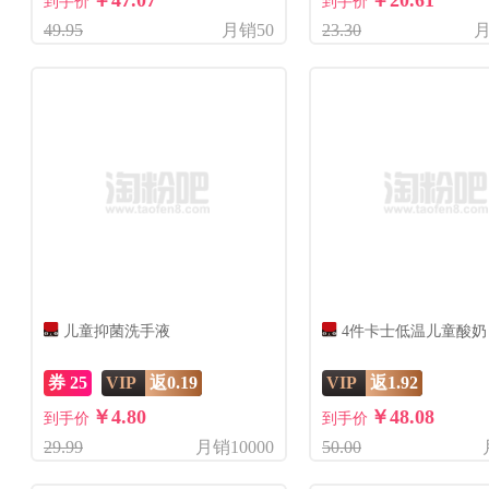
￥47.07
￥20.61
到手价
到手价
49.95
月销50
23.30
月
儿童抑菌洗手液
4件卡士低温儿童酸奶
券 25
VIP
返0.19
VIP
返1.92
￥4.80
￥48.08
到手价
到手价
29.99
月销10000
50.00