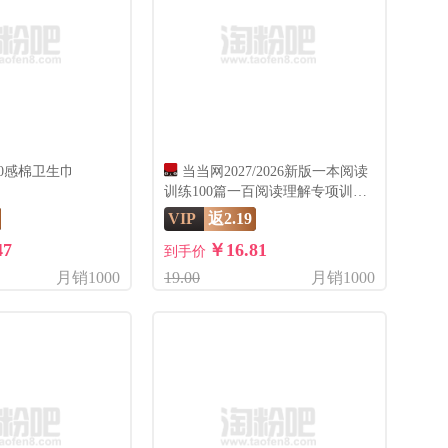
特0感棉卫生巾
当当网2027/2026新版一本阅读
训练100篇一百阅读理解专项训练
书题语文小学三年级四五年级一二
VIP
返2.19
六年级上册下册人教版英语同步真
47
￥16.81
题80
到手价
月销1000
19.00
月销1000