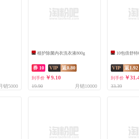
植护除菌内衣洗衣液800g
10包倍舒
券 10
VIP
返0.80
VIP
返1.92
￥9.10
￥31.
到手价
到手价
月销5000
19.90
月销10000
33.39