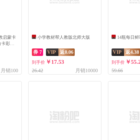
教启蒙卡
小学教材帮人教版北师大版
14瓶每日
白卡彩色
券 7
VIP
返0.06
VIP
返4.38
￥17.53
￥55.
到手价
到手价
月销100
26.42
月销10000
59.66