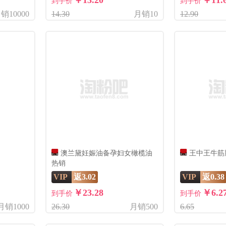
￥13.20
￥11.
到手价
到手价
销10000
14.30
月销10
12.90
澳兰黛妊娠油备孕妇女橄榄油
王中王牛筋
热销
VIP
返3.02
VIP
返0.38
￥23.28
￥6.2
到手价
到手价
月销1000
26.30
月销500
6.65