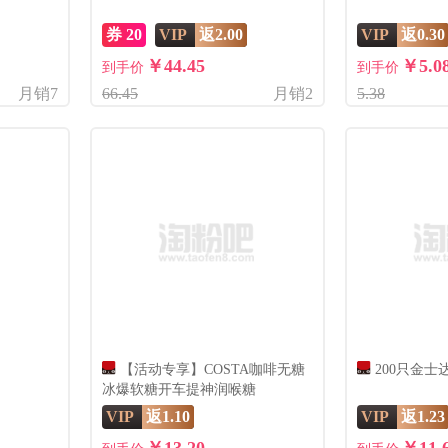
券 20
VIP
返2.00
VIP
返0.30
￥44.45
￥5.0
到手价
到手价
月销7
66.45
月销2
5.38
【活动专享】COSTA咖啡无糖
200只金
冰爆软糖开车提神润喉糖
VIP
返1.10
VIP
返1.23