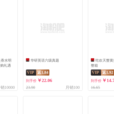
奥香水明
华研英语六级真题
吃欢天蟹黄
回购礼遇
整箱
VIP
返1.84
VIP
返1.92
￥22.06
￥14.
到手价
到手价
销10000
23.90
月销100
16.65