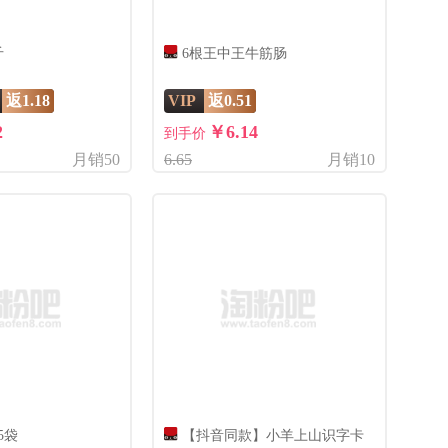
斤
6根王中王牛筋肠
返1.18
VIP
返0.51
2
￥6.14
到手价
月销50
6.65
月销10
5袋
【抖音同款】小羊上山识字卡