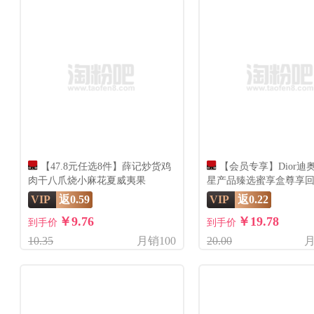
【47.8元任选8件】薛记炒货鸡
【会员专享】Dior迪
肉干八爪烧小麻花夏威夷果
星产品臻选蜜享盒尊享
VIP
返0.59
VIP
返0.22
￥9.76
￥19.78
到手价
到手价
10.35
月销100
20.00
月