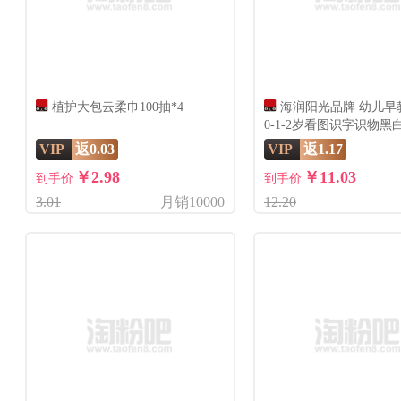
植护大包云柔巾100抽*4
海润阳光品牌 幼儿早
0-1-2岁看图识字识物黑
卡PX
VIP
返0.03
VIP
返1.17
￥2.98
￥11.03
到手价
到手价
3.01
月销10000
12.20