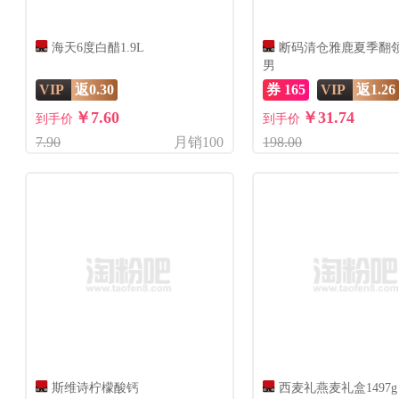
海天6度白醋1.9L
断码清仓雅鹿夏季翻
男
VIP
返0.30
券 165
VIP
返1.26
￥7.60
￥31.74
到手价
到手价
7.90
月销100
198.00
斯维诗柠檬酸钙
西麦礼燕麦礼盒1497g