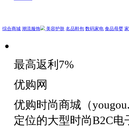
综合商城
潮流服饰
美容护肤
名品鞋包
数码家电
食品母婴
家
最高返利
7%
优购网
优购时尚商城（yougo
定位的大型时尚B2C