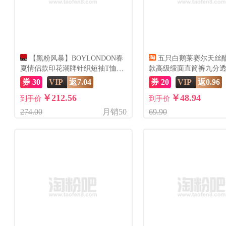
【黑粉风暴】BOYLONDON春
五只白鹅莱赛尔天丝
夏情侣款印花潮牌针织短袖T恤
款高级缎面直筒裤九分
N01911
2699
券 30
VIP
返7.04
券 20
VIP
返0.96
￥212.56
￥48.94
到手价
到手价
274.00
月销50
69.90