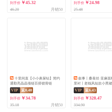
￥45.32
￥24.98
到手价
到手价
46.20
月销50
25.48
十里间直【小小鼻屎钻】简约
叙事丨桑蚕丝·亚麻面
通勤亮晶晶项链百搭锁骨链
里衬丨老钱风短款小黑
裙-6976
VIP
返0.40
VIP
返6.43
￥34.78
￥328.47
到手价
到手价
35.18
月销50
334.90