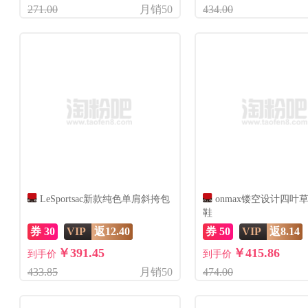
271.00
月销50
434.00
LeSportsac新款纯色单肩斜挎包
onmax镂空设计四叶
鞋
券 30
VIP
返12.40
券 50
VIP
返8.14
￥391.45
￥415.86
到手价
到手价
433.85
月销50
474.00