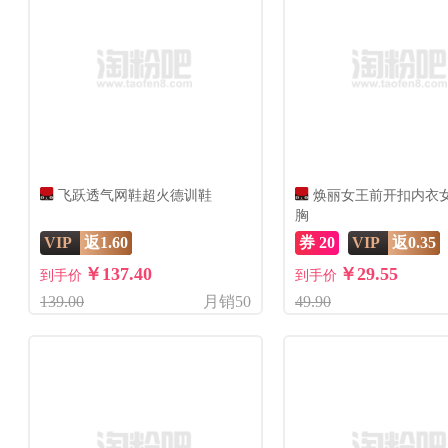
飞跃透气网鞋超火德训鞋
焕丽女王前开扣内衣
胸
VIP
返1.60
券 20
VIP
返0.35
￥137.40
￥29.55
到手价
到手价
139.00
月销50
49.90