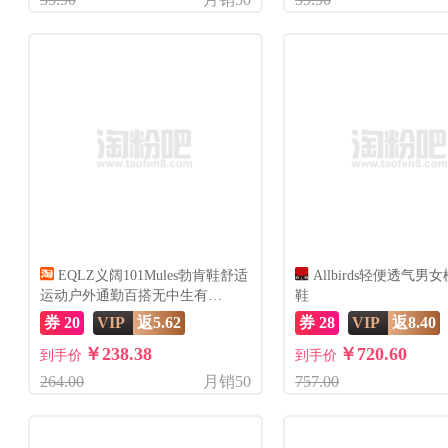
EQLZ义阔101Mules勃肯鞋舒适
Allbirds轻便透气男
运动户外通勤百搭无中生有
鞋
EQUALIZER
券 20
VIP
返5.62
券 28
VIP
返8.40
￥238.38
￥720.60
到手价
到手价
264.00
月销50
757.00