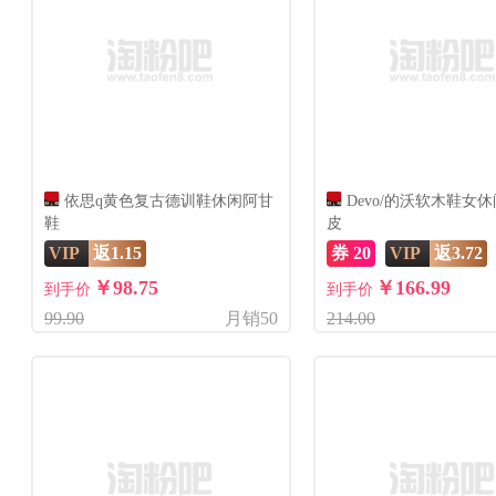
依思q黄色复古德训鞋休闲阿甘
Devo/的沃软木鞋女
鞋
皮
VIP
返1.15
券 20
VIP
返3.72
￥98.75
￥166.99
到手价
到手价
99.90
月销50
214.00