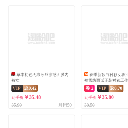
草本初色无痕冰丝凉感面膜内
春季新款白衬衫女职
裤女
袖雪纺面试正装衬衣工
衣夏
VIP
返0.42
券 2
VIP
返0.70
￥35.48
￥35.80
到手价
到手价
35.90
月销50
38.50