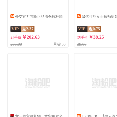
外交官万向轮正品清仓拉杆箱
薄优可丝女士短袖短
VIP
返2.37
VIP
返0.75
￥202.63
￥38.25
到手价
到手价
205.00
月销50
39.00
六一的宝藏礼物儿童实用发光
T`CREER｜【绵云