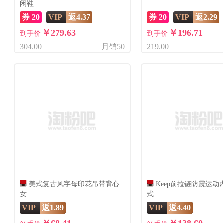
闲鞋
券 20
VIP
返4.37
券 20
VIP
返2.29
￥279.63
￥196.71
到手价
到手价
304.00
月销50
219.00
美式复古风字母印花吊带背心
Keep前拉链防震运动
女
式
VIP
返1.89
VIP
返4.40