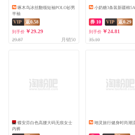
啄木鸟冰丝翻领短袖POLO衫男
小奶糖3条装新疆棉5
半袖
VIP
返0.58
券 10
VIP
返0.29
￥29.29
￥24.81
到手价
到手价
29.87
月销50
35.10
蝶安芬白色高腰大码无痕女士
翊灵旅行健身时尚潮
内裤