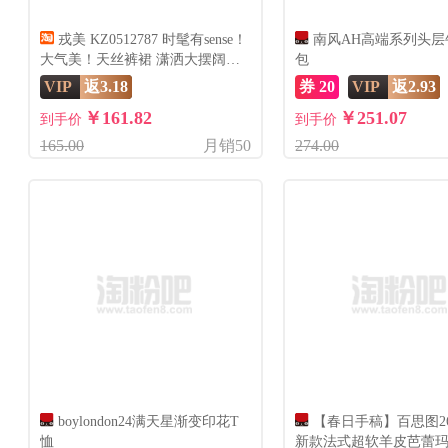
戎美 KZ0512787 时髦有sense！
南风AH高端系列头层
大气美！天丝裤裙 潇洒大摆阔腿
包
裤
VIP
返3.18
券 20
VIP
返2.93
￥161.82
￥251.07
到手价
到手价
165.00
月销50
274.00
boylondon24满天星渐变印花T
【春日手稿】百思图2
恤
新款法式超软羊皮芭蕾