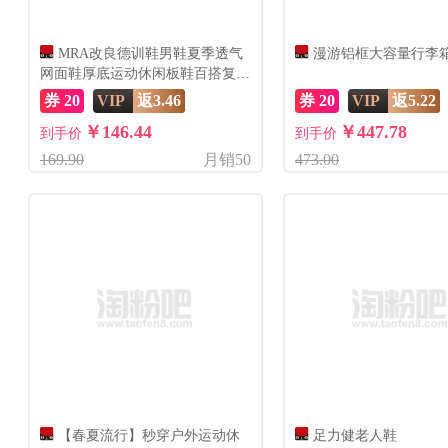
MRA改良德训鞋男鞋夏季透气
漫游铝框大容量行李
网面鞋厚底运动休闲板鞋百搭复古
潮鞋
券 20
VIP
返3.46
券 20
VIP
返5.22
￥146.44
￥447.78
到手价
到手价
169.90
月销50
473.00
【春夏流行】秒穿户外运动休
足力健老人鞋