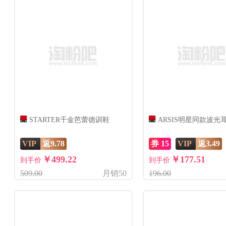
STARTER千金芭蕾德训鞋
ARSIS明星同款波光
VIP
返9.78
券 15
VIP
返3.49
￥499.22
￥177.51
到手价
到手价
509.00
月销50
196.00