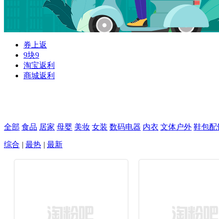
券上返
9块9
淘宝返利
商城返利
全部
食品
居家
母婴
美妆
女装
数码电器
内衣
文体户外
鞋包配
综合
|
最热
|
最新