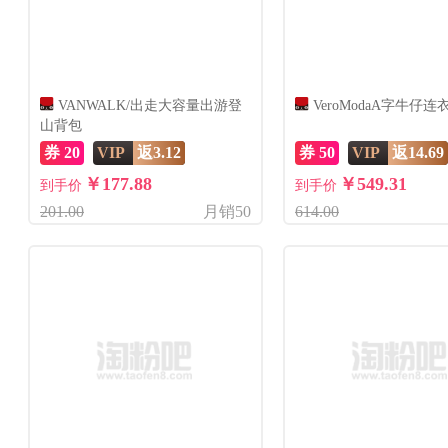
VANWALK/出走大容量出游登
VeroModaA字牛仔连
山背包
券 20
VIP
返3.12
券 50
VIP
返14.69
￥177.88
￥549.31
到手价
到手价
201.00
月销50
614.00