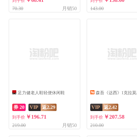
￥68.41
￥138.60
到手价
到手价
70.30
月销50
143.00
足力健老人鞋轻便休闲鞋
森吾《达西》1克拉莫
券 20
VIP
返2.29
VIP
返2.42
￥196.71
￥207.58
到手价
到手价
219.00
月销50
210.00