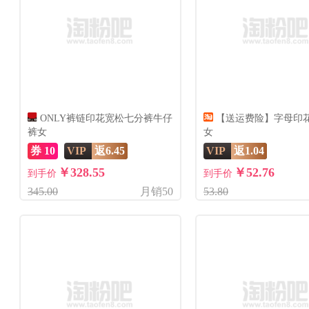
ONLY裤链印花宽松七分裤牛仔
【送运费险】字母印
裤女
女
券 10
VIP
返6.45
VIP
返1.04
￥328.55
￥52.76
到手价
到手价
345.00
月销50
53.80