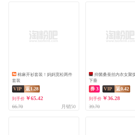
棉麻开衫套装！妈妈宽松两件
抑菌桑蚕丝内衣女聚
套装
下垂
VIP
返1.28
券 3
VIP
返0.42
￥65.42
￥36.28
到手价
到手价
66.70
月销50
39.70