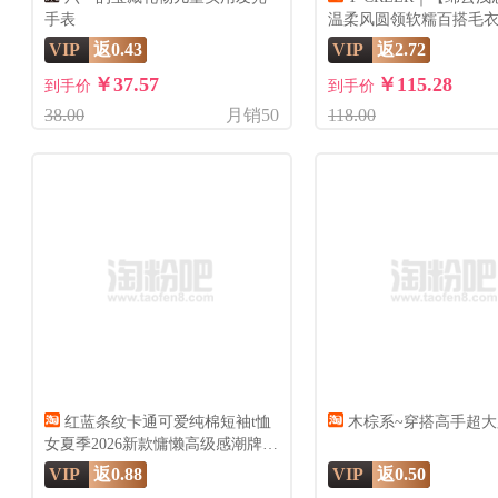
手表
温柔风圆领软糯百搭毛
VIP
返0.43
VIP
返2.72
￥37.57
￥115.28
到手价
到手价
38.00
月销50
118.00
红蓝条纹卡通可爱纯棉短袖t恤
木棕系~穿搭高手超
女夏季2026新款慵懒高级感潮牌上
衣
VIP
返0.88
VIP
返0.50