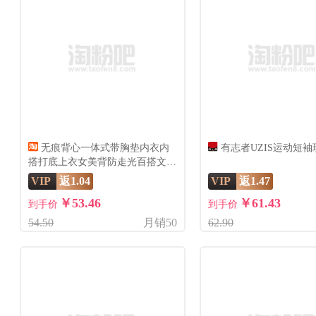
无痕背心一体式带胸垫内衣内
有志者UZIS运动短袖
搭打底上衣女美背防走光百搭文胸
吊带
VIP
返1.04
VIP
返1.47
￥53.46
￥61.43
到手价
到手价
54.50
月销50
62.90