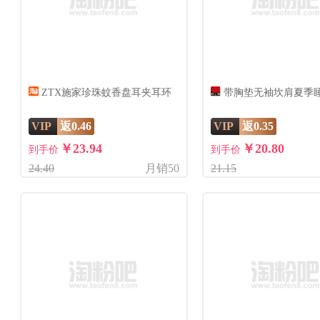
ZTX施家珍珠蚊香盘耳夹耳环
带胸垫无袖坎肩夏季
VIP
返0.46
VIP
返0.35
￥23.94
￥20.80
到手价
到手价
24.40
月销50
21.15