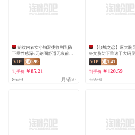
豹纹内衣女小胸聚拢收副乳防
【倾城之恋】遐大胸
下垂性感深v无钢圈舒适无痕前扣
杯文胸防下垂速干大码
文胸
衣女
VIP
返0.99
VIP
返1.41
￥85.21
￥120.59
到手价
到手价
86.20
月销50
122.00