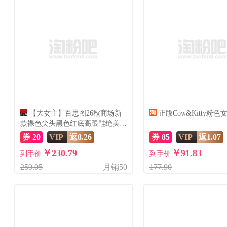
【大女主】百思图26秋商场新
正版Cow&Kitty粉
款裸色尖头黑色红底高跟鞋绝美女
单鞋
券 20
VIP
返8.26
券 85
VIP
返1.07
￥230.79
￥91.83
到手价
到手价
259.05
月销50
177.90