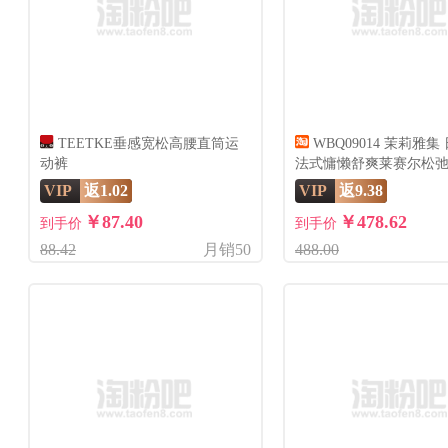
TEETKE垂感宽松高腰直筒运
WBQ09014 茉莉雅
动裤
法式慵懒舒爽莱赛尔松
裙夏
VIP
返1.02
VIP
返9.38
￥87.40
￥478.62
到手价
到手价
88.42
月销50
488.00