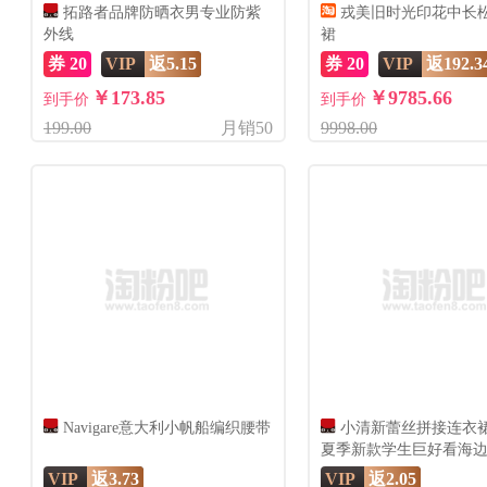
拓路者品牌防晒衣男专业防紫
戎美旧时光印花中长
外线
裙
券 20
VIP
返5.15
券 20
VIP
返192.3
￥173.85
￥9785.66
到手价
到手价
199.00
月销50
9998.00
Navigare意大利小帆船编织腰带
小清新蕾丝拼接连衣裙女
夏季新款学生巨好看海
裙子
VIP
返3.73
VIP
返2.05