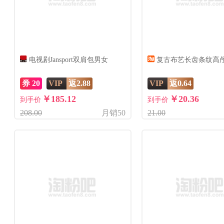
电视剧Jansport双肩包男女
复古布艺长齿条纹高
券 20
VIP
返2.88
VIP
返0.64
￥185.12
￥20.36
到手价
到手价
208.00
月销50
21.00