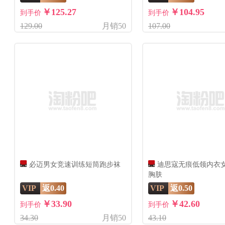
￥125.27
￥104.95
到手价
到手价
129.00
月销50
107.00
必迈男女竞速训练短筒跑步袜
迪思寇无痕低领内衣
胸肤
VIP
返0.40
VIP
返0.50
￥33.90
￥42.60
到手价
到手价
34.30
月销50
43.10