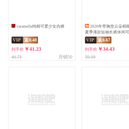
caramella纯棉可爱少女内裤
2026年带胸垫云朵棉
夏季薄款短袖长裤休闲
服
VIP
返0.48
VIP
返0.67
￥41.23
￥34.43
到手价
到手价
41.71
月销50
35.10