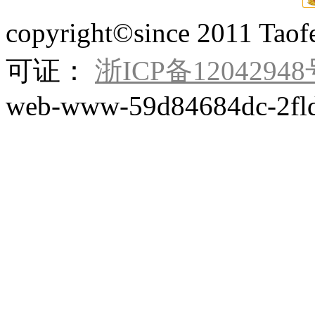
copyright©since 201
可证：
浙ICP备12042948
web-www-59d84684dc-2fl